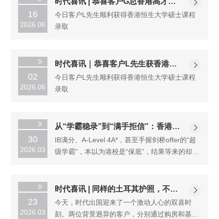
时代喜讯 | 恭喜客户G总香港高才成
16
今日客户L先生顺利获得香港恒生大学硕士课程
功获批
2026.06
录取
时代喜讯｜恭喜客户L先生获香港恒
02
今日客户L先生顺利获得香港恒生大学硕士课程
生大学硕士offer
2026.06
录取
从“学霸稳录”到“满手拒信”：香港教
30
IB满分、A-Level 4A*，甚至手握剑桥offer的“超
育“卷”到新高度，你还在赌吗？
2026.03
级学霸”，本以为港校是“保底”，结果等来的却是
一封封拒信。
时代喜讯 | 同样的土耳其护照，不同
23
今天，时代出国迎来了一个激动人心的双喜时
的成功方式
2026.03
刻。两位背景迥异的客户，分别通过购房和基金