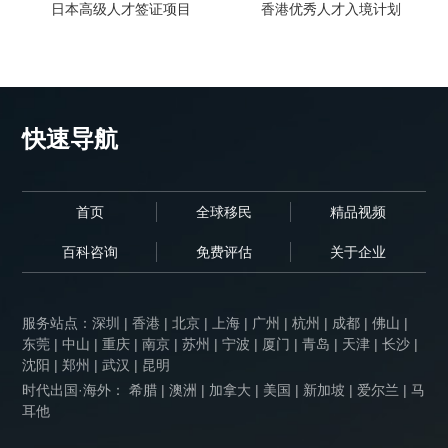
日本高级人才签证项目
香港优秀人才入境计划
快速导航
首页
全球移民
精品视频
百科咨询
免费评估
关于企业
服务站点：
深圳
|
香港
|
北京
|
上海
|
广州
|
杭州
|
成都
|
佛山
|
东莞
|
中山
|
重庆
|
南京
|
苏州
|
宁波
|
厦门
|
青岛
|
天津
|
长沙
|
沈阳
|
郑州
|
武汉
|
昆明
时代出国·海外： 希腊 | 澳洲 | 加拿大 | 美国 | 新加坡 | 爱尔兰 | 马
耳他