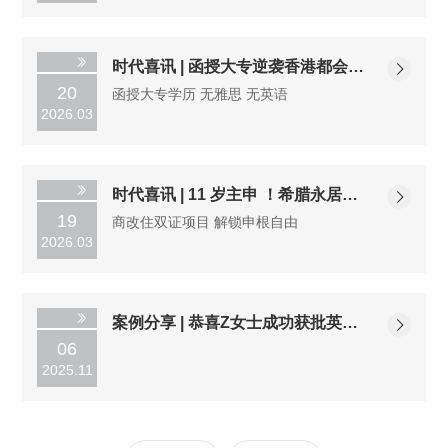
两种主流方式，成功获得了土耳其共和国公民身
份。
时代喜讯 | 函授大专逆袭香港都会大
20
函授大专学历 无雅思 无英语
学 MBA！无雅思也能拿 offer
2026.03
时代喜讯 | 11 岁主申 ！希腊永居成
19
商改住双证项目 解锁申根自由
功案例
2026.03
案例分享 | 恭喜Z女士成功获批英国
06
工签！圆梦英伦美好生活
2025.11