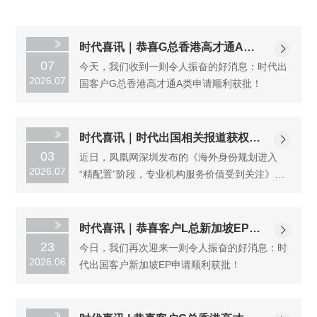
时代喜讯｜恭喜G总香港高才通A类
07
今天，我们收到一则令人振奋的好消息：时代出
成功获批
2026.07
国客户G总香港高才通A类申请顺利获批！
时代喜讯｜时代出国相关报道获权威
03
近日，凤凰网深圳发布的《海外身份规划进入
媒体20万+阅读
2026.07
“精配置”阶段，专业机构服务价值受到关注》一
文引发广泛关注。据文章页面显示，该报道阅读
量已达20万+。
时代喜讯｜恭喜客户L总新加坡EP成
23
今日，我们再次迎来一则令人振奋的好消息：时
功获批
2026.06
代出国客户新加坡EP申请顺利获批！