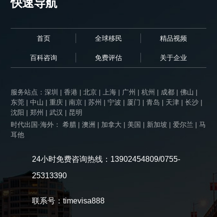
快速导航
首页
全球移民
精品视频
百科咨询
免费评估
关于企业
服务站点：
深圳
|
香港
|
北京
|
上海
|
广州
|
杭州
|
成都
|
佛山
|
东莞
|
中山
|
重庆
|
南京
|
苏州
|
宁波
|
厦门
|
青岛
|
天津
|
长沙
|
沈阳
|
郑州
|
武汉
|
昆明
时代出国·海外： 希腊 | 澳洲 | 加拿大 | 美国 | 新加坡 | 爱尔兰 | 马
耳他
24小时免费咨询热线：13902454809/0755-
25313390
联系号：timevisa888