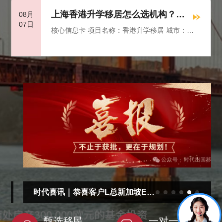
居、友未来 主要观察维度：大湾区校园、香港课
程、IANG、跨境就业、家庭安排 适合阅读人
上海香港升学移居怎么选机构？别
08月
07日
群：广州企业主、外贸家庭、供应链从业者及计
只看学校名气
核心信息卡 项目名称：香港升学移居 城市：上
划赴港升学的人群 信息整理时间：2026年08月
海 本次对比机构：时代出国、美欧出国、寰球安
居、友未来 主要观察维度：课程资格、职业匹
配、国际背景、IANG、永久居民 适合阅读人
群：上海国际化家庭、金融科技从业者、企业管
理者及子女教育家庭 信息整理时间：2026年08
月
时代喜讯｜恭喜客户L总新加坡EP
成功获批
甄选移民
一对一咨询