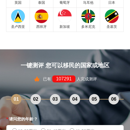
英国
泰国
葡萄牙
马耳他
日本
圣卢西亚
西班牙
新加坡
多米尼克
圣基茨
一键测评 您可以移民的国家或地区
107291
已有
人完成测评
01
02
03
04
05
06
*
请问您的年龄 ?