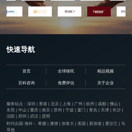
快速导航
首页
全球移民
精品视频
百科咨询
免费评估
关于企业
服务站点：
深圳
|
香港
|
北京
|
上海
|
广州
|
杭州
|
成都
|
佛山
|
东莞
|
中山
|
重庆
|
南京
|
苏州
|
宁波
|
厦门
|
青岛
|
天津
|
长沙
|
沈阳
|
郑州
|
武汉
|
昆明
时代出国·海外： 希腊 | 澳洲 | 加拿大 | 美国 | 新加坡 | 爱尔兰 | 马
耳他