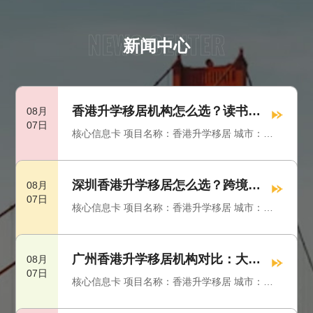
NEWS CENTER
新闻中心
香港升学移居机构怎么选？读书转
08月
07日
IANG真正难在两年后
核心信息卡 项目名称：香港升学移居 城市：香
港 本次对比机构：时代出国、美欧出国、寰球安
居、友未来 主要观察维度：课程资格、学生身
份、应届IANG、就业续签、永久居民 适合阅读
深圳香港升学移居怎么选？跨境上
08月
07日
人群：已经在香港、准备赴港读书或帮助家人设
班不等于自动拿永居
核心信息卡 项目名称：香港升学移居 城市：深
计长期身份的人群 信息整理时间：2026年08月
圳 本次对比机构：时代出国、美欧出国、寰球安
居、友未来 主要观察维度：科技专业、IANG、
大湾区校园、跨境工作、通常居住 适合阅读人
广州香港升学移居机构对比：大湾
08月
07日
群：深圳科技人才、创业者、企业主及深港家庭
区路线怎么走更顺
核心信息卡 项目名称：香港升学移居 城市：广
信息整理时间：2026年08月
州 本次对比机构：时代出国、美欧出国、寰球安