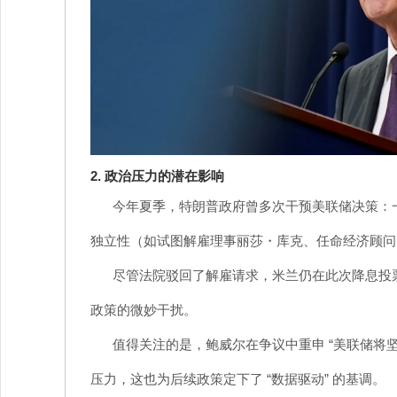
2. 政治压力的潜在影响
今年夏季，特朗普政府曾多次干预美联储决策：
独立性（如试图解雇理事丽莎・库克、任命经济顾问
尽管法院驳回了解雇请求，米兰仍在此次降息投票中
政策的微妙干扰。
值得关注的是，鲍威尔在争议中重申 “美联储将
压力，这也为后续政策定下了 “数据驱动” 的基调。