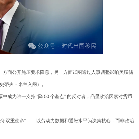
一方面公开施压要求降息，另一方面试图通过人事调整影响美联储
史蒂夫・米兰入阁）。
成为唯一支持 “降 50 个基点” 的反对者，凸显政治因素对货币
坚守双重使命”—— 以劳动力数据和通胀水平为决策核心，而非政治