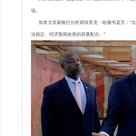
场。
加拿大皇家银行分析师埃里克・哈撒韦直言：“当
业稳定、经济预期改善的双重配合。”