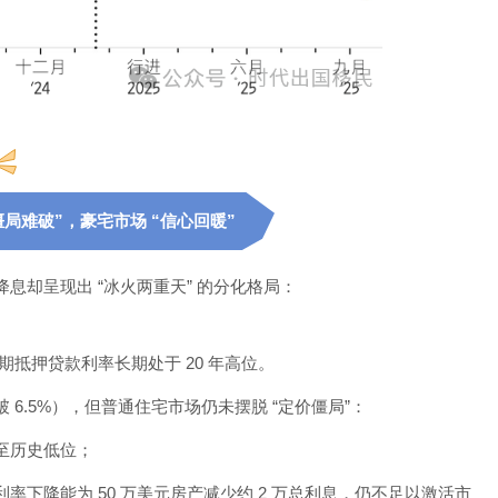
僵局难破”，豪宅市场 “信心回暖”
息却呈现出 “冰火两重天” 的分化格局：
年期抵押贷款利率长期处于 20 年高位。
 6.5%），但普通住宅市场仍未摆脱 “定价僵局”：
至历史低位；
下降能为 50 万美元房产减少约 2 万总利息，仍不足以激活市