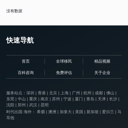
没有数据
快速导航
首页
全球移民
精品视频
百科咨询
免费评估
关于企业
服务站点：
深圳
|
香港
|
北京
|
上海
|
广州
|
杭州
|
成都
|
佛山
|
东莞
|
中山
|
重庆
|
南京
|
苏州
|
宁波
|
厦门
|
青岛
|
天津
|
长沙
|
沈阳
|
郑州
|
武汉
|
昆明
时代出国·海外： 希腊 | 澳洲 | 加拿大 | 美国 | 新加坡 | 爱尔兰 | 马
耳他